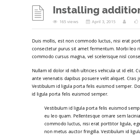
Installing additio
165 views
April 3, 2015
Duis mollis, est non commodo luctus, nisi erat portt
consectetur purus sit amet fermentum. Morbi leo ri
commodo cursus magna, vel scelerisque nisl consec
Nullam id dolor id nibh ultricies vehicula ut id elit.
ante venenatis dapibus posuere velit aliquet. Cras j
Vestibulum id ligula porta felis euismod semper. Do
id ligula porta felis euismod semper.
Vestibulum id ligula porta felis euismod sem
eu leo quam. Pellentesque ornare sem lacinia
commodo luctus, nisi erat porttitor ligula, eg
non metus auctor fringilla. Vestibulum id ligu