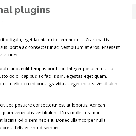
nal plugins
5
itor ligula, eget lacinia odio sem nec elit. Cras mattis
sus, porta ac consectetur ac, vestibulum at eros. Praesent
tetur et.
 Curabitur blandit tempus porttitor. Integer posuere erat a
usto odio, dapibus ac facilisis in, egestas eget quam.
nec id elit non mi porta gravida at eget metus. Vestibulum
per. Sed posuere consectetur est at lobortis. Aenean
 quam venenatis vestibulum. Duis mollis, est non
et lacinia odio sem nec elit. Donec ullamcorper nulla
la porta felis euismod semper.