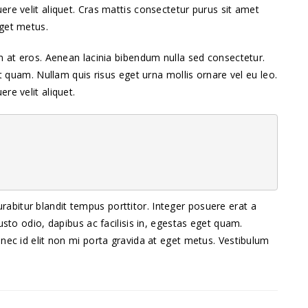
re velit aliquet. Cras mattis consectetur purus sit amet
eget metus.
m at eros. Aenean lacinia bibendum nulla sed consectetur.
et quam. Nullam quis risus eget urna mollis ornare vel eu leo.
re velit aliquet.
 Curabitur blandit tempus porttitor. Integer posuere erat a
usto odio, dapibus ac facilisis in, egestas eget quam.
nec id elit non mi porta gravida at eget metus. Vestibulum